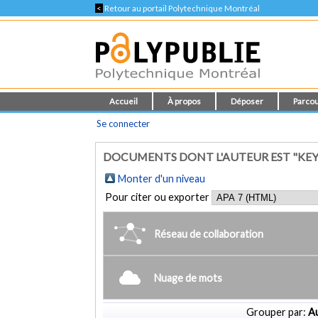
<
Retour au portail Polytechnique Montréal
Accueil
À propos
Déposer
Parcou
Se connecter
DOCUMENTS DONT L'AUTEUR EST "KEYH
Monter d'un niveau
Pour citer ou exporter
Réseau de collaboration
Nuage de mots
Grouper par:
Au