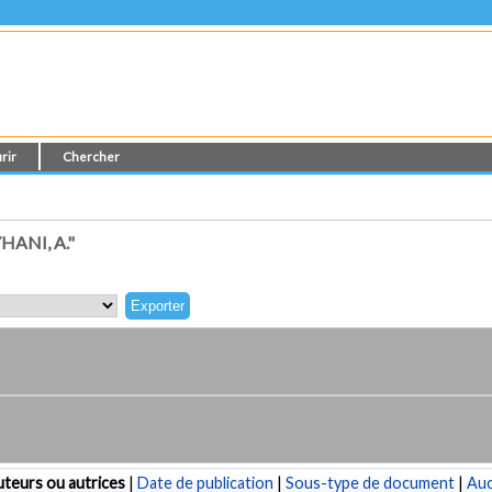
rir
Chercher
ANI, A."
teurs ou autrices
|
Date de publication
|
Sous-type de document
|
Au