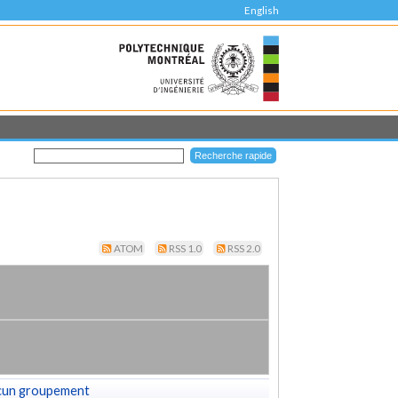
English
ATOM
RSS 1.0
RSS 2.0
cun groupement