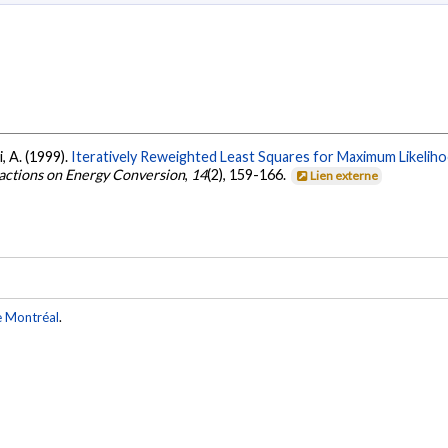
, A. (1999).
Iteratively Reweighted Least Squares for Maximum Likelih
actions on Energy Conversion
,
14
(2), 159-166.
Lien externe
e Montréal
.