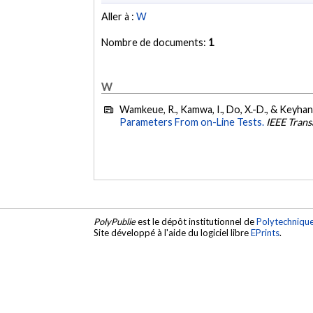
Aller à :
W
Nombre de documents:
1
W
Wamkeue, R., Kamwa, I., Do, X.-D., & Keyhani
Parameters From on-Line Tests.
IEEE Trans
PolyPublie
est le dépôt institutionnel de
Polytechniqu
Site développé à l'aide du logiciel libre
EPrints
.