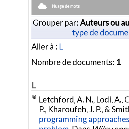
Nuage de mots
Grouper par:
Auteurs ou au
type de docume
Aller à :
L
Nombre de documents:
1
L
Letchford, A. N., Lodi, A., 
P., Kharoufeh, J. P., & Smit
programming approaches 
problem.
Dans
Wiley ency