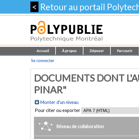
<
Retour au portail Polyte
Accueil
À propos
Déposer
Parcourir
Se connecter
DOCUMENTS DONT L'A
PINAR"
Monter d'un niveau
Pour citer ou exporter
Réseau de collaboration