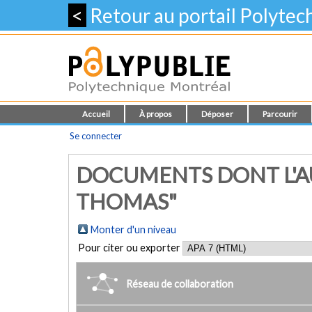
<
Retour au portail Polyte
Accueil
À propos
Déposer
Parcourir
Se connecter
DOCUMENTS DONT L'AU
THOMAS"
Monter d'un niveau
Pour citer ou exporter
Réseau de collaboration