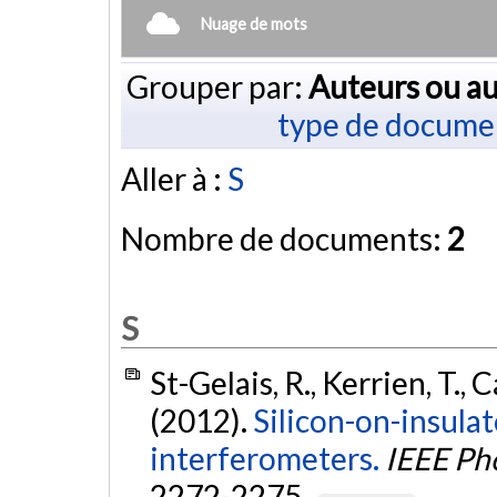
Nuage de mots
Grouper par:
Auteurs ou au
type de docume
Aller à :
S
Nombre de documents:
2
S
St-Gelais, R., Kerrien, T., 
(2012).
Silicon-on-insulat
interferometers.
IEEE Ph
2272-2275.