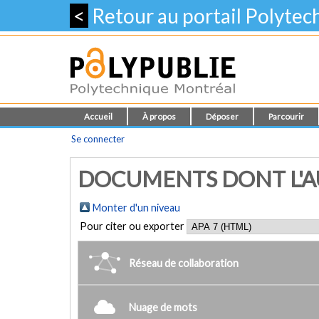
<
Retour au portail Polyte
Accueil
À propos
Déposer
Parcourir
Se connecter
DOCUMENTS DONT L'A
Monter d'un niveau
Pour citer ou exporter
Réseau de collaboration
Nuage de mots