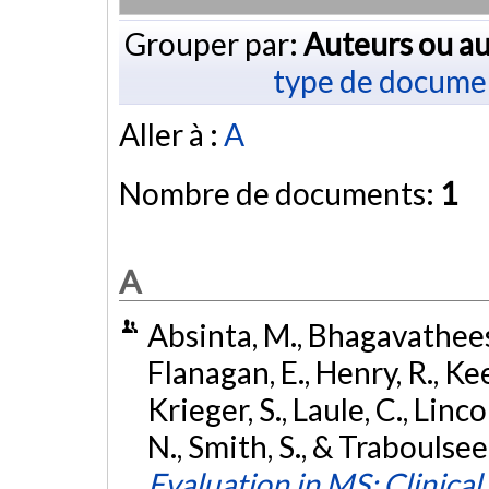
Grouper par:
Auteurs ou au
type de docume
Aller à :
A
Nombre de documents:
1
A
Absinta, M., Bhagavathees
Flanagan, E., Henry, R., Kee
Krieger, S., Laule, C., Linco
N., Smith, S., & Traboulse
Evaluation in MS: Clinical