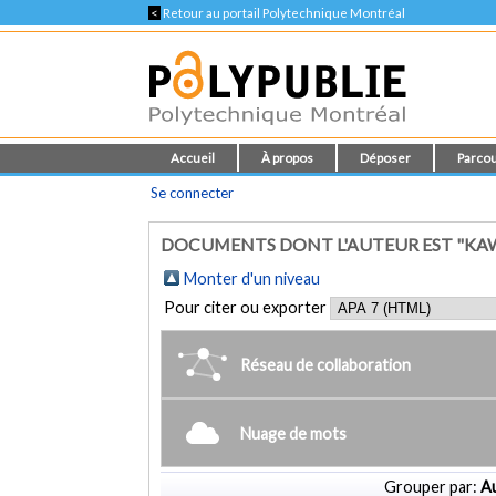
<
Retour au portail Polytechnique Montréal
Accueil
À propos
Déposer
Parcou
Se connecter
DOCUMENTS DONT L'AUTEUR EST "KAWA
Monter d'un niveau
Pour citer ou exporter
Réseau de collaboration
Nuage de mots
Grouper par:
Au