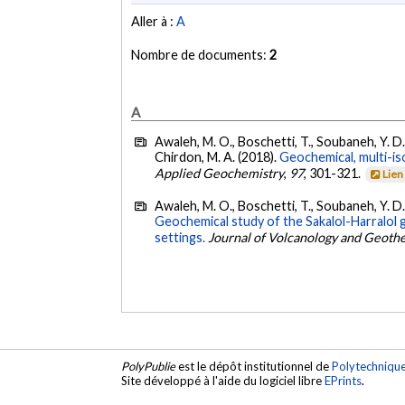
Aller à :
A
Nombre de documents:
2
A
Awaleh, M. O., Boschetti, T., Soubaneh, Y. D., 
Chirdon, M. A. (2018).
Geochemical, multi-iso
Applied Geochemistry
,
97
, 301-321.
Lien
Awaleh, M. O., Boschetti, T., Soubaneh, Y. D.
Geochemical study of the Sakalol-Harralol g
settings.
Journal of Volcanology and Geoth
PolyPublie
est le dépôt institutionnel de
Polytechniqu
Site développé à l'aide du logiciel libre
EPrints
.