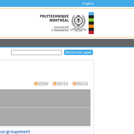
English
ATOM
RSS 1.0
RSS 2.0
cun groupement