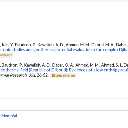
Kim, Y., Baudron, P., Kawalieh, A. D., Ahmed, M. M., Daoud, M. A., Dabar, O.
topic studies and geothermal potential evaluation o the complex Djibout
 externe
, Baudron, P., Kawalieh, A. D., Dabar, O. A., Ahmed, M. M., Ahmed, S. I., 
eothermal field (Republic of Djibouti): Evidences of a low enthalpy aqu
ermal Research
,
331
, 26-52.
Lien externe
e Montréal
.