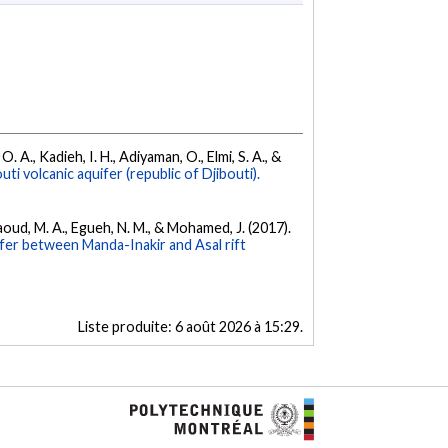
 A., Kadieh, I. H., Adiyaman, O., Elmi, S. A., &
i volcanic aquifer (republic of Djibouti).
Daoud, M. A., Egueh, N. M., & Mohamed, J. (2017).
ifer between Manda-Inakir and Asal rift
Liste produite:
6 août 2026 à 15:29
.