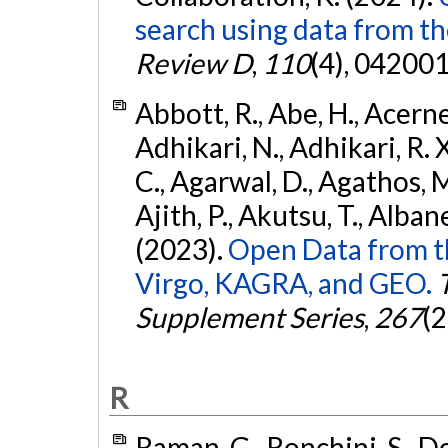
search using data from 
Review D
,
110
(4), 042001
Abbott, R., Abe, H., Acernes
Adhikari, N., Adhikari, R. X.
C., Agarwal, D., Agathos, M.,
Ajith, P., Akutsu, T., Albanesi
(2023).
Open Data from t
Virgo, KAGRA, and GEO.
Supplement Series
,
267
(2
R
Raman, G., Ronchini, S., D