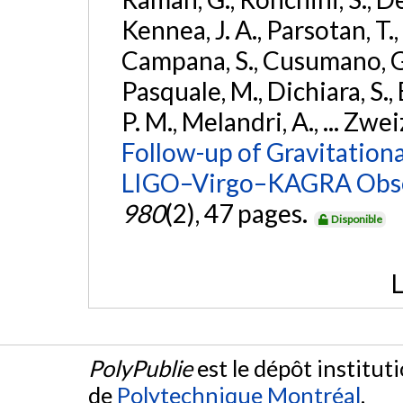
Kennea, J. A., Parsotan, T.,
Campana, S., Cusumano, G., 
Pasquale, M., Dichiara, S.,
P. M., Melandri, A., ... Zwei
Follow-up of Gravitationa
LIGO–Virgo–KAGRA Obse
980
(2), 47 pages.
Disponible
L
PolyPublie
est le dépôt institut
de
Polytechnique Montréal
.