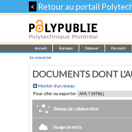
<
Retour au portail Polyte
Accueil
À propos
Déposer
Parcourir
Se connecter
DOCUMENTS DONT L'AUT
Monter d'un niveau
Pour citer ou exporter
Réseau de collaboration
Nuage de mots