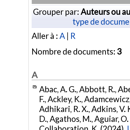
Grouper par:
Auteurs ou au
type de docume
Aller à :
A
|
R
Nombre de documents:
3
A
Abac, A. G., Abbott, R., Ab
F., Ackley, K., Adamcewicz, 
Adhikari, R. X., Adkins, V. 
D., Agathos, M., Aguiar, O. D.,
Collaboration, K. (2024).