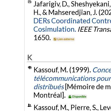
Jafarigiv, D., Sheshyekani, 
H., & Mahseredjian, J. (20
DERs Coordinated Contr
Cosimulation.
IEEE Trans
1650.
Lien externe
K
Kassouf, M. (1999).
Conce
télécommunications pour d
distribués
[Mémoire de ma
Montréal].
Disponible
Kassouf, M., Pierre, S., Lev