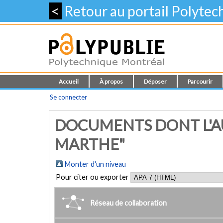
<
Retour au portail Polyte
Accueil
À propos
Déposer
Parcourir
Se connecter
DOCUMENTS DONT L'AU
MARTHE"
Monter d'un niveau
Pour citer ou exporter
Réseau de collaboration