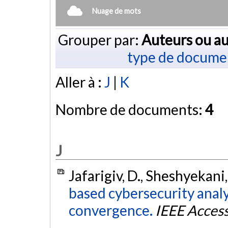
Nuage de mots
Grouper par:
Auteurs ou au
type de docume
Aller à :
J
|
K
Nombre de documents:
4
J
Jafarigiv, D., Sheshyekani,
based cybersecurity analy
convergence.
IEEE Acces