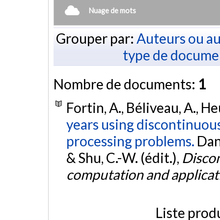
Nuage de mots
Grouper par:
Auteurs ou au
type de docume
Nombre de documents:
1
Fortin, A., Béliveau, A., He
years using discontinuou
processing problems.
Dan
& Shu, C.-W. (édit.),
Discon
computation and applicat
Liste prod