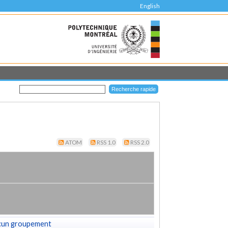
English
ATOM
RSS 1.0
RSS 2.0
cun groupement