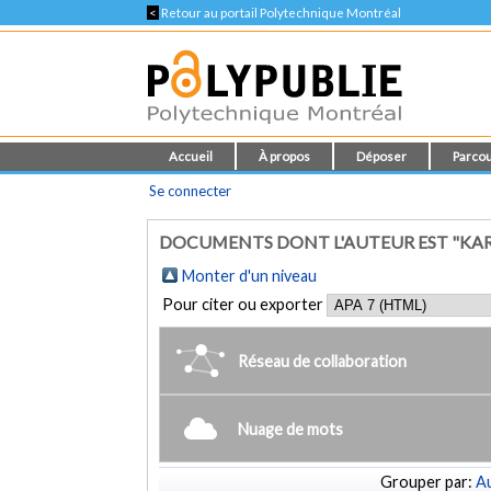
<
Retour au portail Polytechnique Montréal
Accueil
À propos
Déposer
Parcou
Se connecter
DOCUMENTS DONT L'AUTEUR EST "KARI
Monter d'un niveau
Pour citer ou exporter
Réseau de collaboration
Nuage de mots
Grouper par:
Au