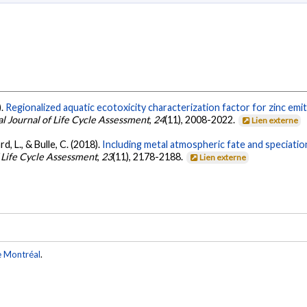
).
Regionalized aquatic ecotoxicity characterization factor for zinc emi
al Journal of Life Cycle Assessment
,
24
(11), 2008-2022.
Lien externe
rd, L., & Bulle, C. (2018).
Including metal atmospheric fate and speciation i
f Life Cycle Assessment
,
23
(11), 2178-2188.
Lien externe
e Montréal
.