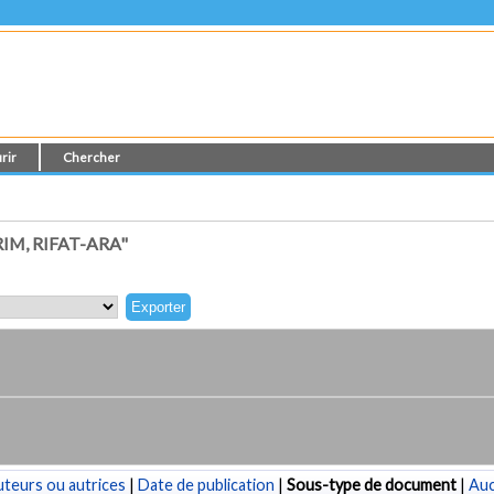
rir
Chercher
M, RIFAT-ARA"
teurs ou autrices
|
Date de publication
|
Sous-type de document
|
Au