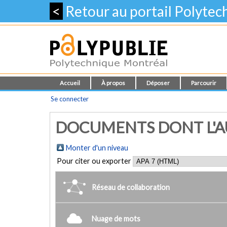
<
Retour au portail Polyte
Accueil
À propos
Déposer
Parcourir
Se connecter
DOCUMENTS DONT L'AUT
Monter d'un niveau
Pour citer ou exporter
Réseau de collaboration
Nuage de mots