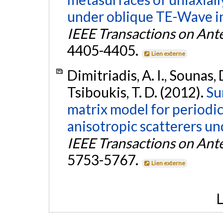
under oblique TE-Wave i
IEEE Transactions on Ant
4405-4405.
Lien externe
Dimitriadis, A. I., Sounas, D
Tsiboukis, T. D. (2012).
Su
matrix model for periodic
anisotropic scatterers u
IEEE Transactions on Ant
5753-5767.
Lien externe
L