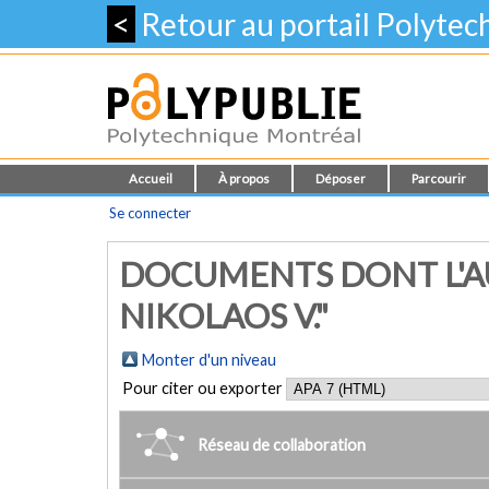
<
Retour au portail Polyte
Accueil
À propos
Déposer
Parcourir
Se connecter
DOCUMENTS DONT L'AU
NIKOLAOS V."
Monter d'un niveau
Pour citer ou exporter
Réseau de collaboration