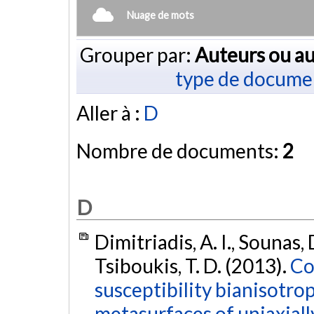
Nuage de mots
Grouper par:
Auteurs ou au
type de docume
Aller à :
D
Nombre de documents:
2
D
Dimitriadis, A. I., Sounas, D
Tsiboukis, T. D. (2013).
Co
susceptibility bianisotro
metasurfaces of uniaxial