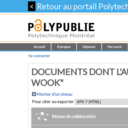
<
Retour au portail Polyte
Accueil
À propos
Déposer
Parcourir
Se connecter
DOCUMENTS DONT L'A
WOOK"
Monter d'un niveau
Pour citer ou exporter
Réseau de collaboration