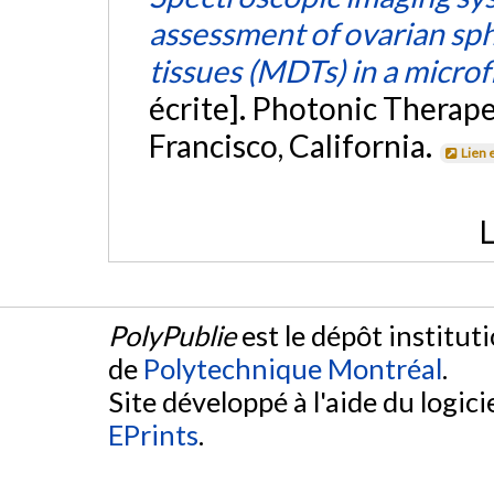
assessment of ovarian sp
tissues (MDTs) in a microf
écrite]. Photonic Therape
Francisco, California.
Lien 
L
PolyPublie
est le dépôt institut
de
Polytechnique Montréal
.
Site développé à l'aide du logicie
EPrints
.