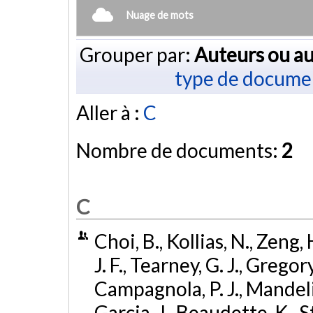
Nuage de mots
Grouper par:
Auteurs ou au
type de docume
Aller à :
C
Nombre de documents:
2
C
Choi, B., Kollias, N., Zeng, 
J. F., Tearney, G. J., Gregor
Campagnola, P. J., Mandelis
Garcia, J., Beaudette, K., S