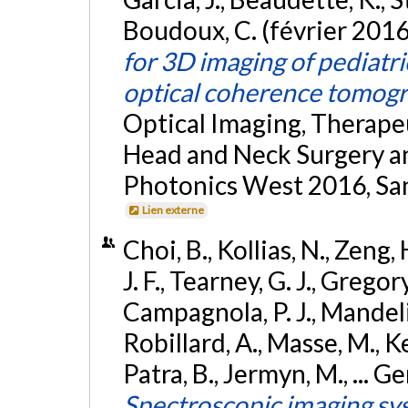
Boudoux, C. (février 2016
for 3D imaging of pediatri
optical coherence tomog
Optical Imaging, Therape
Head and Neck Surgery an
Photonics West 2016, San 
Lien externe
Choi, B., Kollias, N., Zeng, 
J. F., Tearney, G. J., Gregor
Campagnola, P. J., Mandeli
Robillard, A., Masse, M., K
Patra, B., Jermyn, M., ... Ge
Spectroscopic imaging sys