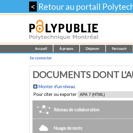
<
Retour au portail Polyte
Accueil
À propos
Déposer
Parcourir
Se connecter
DOCUMENTS DONT L'AUT
Monter d'un niveau
Pour citer ou exporter
Réseau de collaboration
Nuage de mots