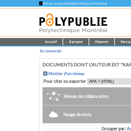
<
Retour au portail Polytechnique Montréal
Accueil
À propos
Déposer
Parcou
Se connecter
DOCUMENTS DONT L'AUTEUR EST "KAME
Monter d'un niveau
Pour citer ou exporter
Réseau de collaboration
Nuage de mots
Grouper par:
Au