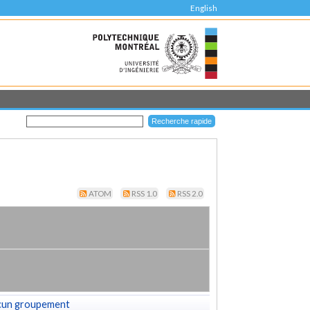
English
ATOM
RSS 1.0
RSS 2.0
cun groupement