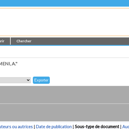
rir
Chercher
NI, A."
teurs ou autrices
|
Date de publication
|
Sous-type de document
|
Au