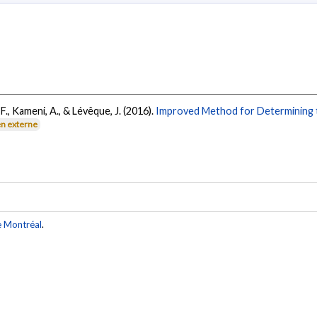
 F., Kameni, A., & Lévêque, J. (2016).
Improved Method for Determining t
en externe
e Montréal
.