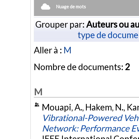
Nuage de mots
Grouper par:
Auteurs ou au
type de docume
Aller à :
M
Nombre de documents:
2
M
Mouapi, A., Hakem, N., Kand
Vibrational-Powered Vehi
Network: Performance Ev
IEEE International Conf