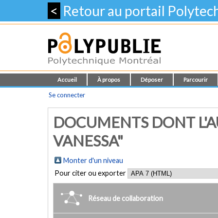
<
Retour au portail Polyte
Accueil
À propos
Déposer
Parcourir
Se connecter
DOCUMENTS DONT L'AU
VANESSA"
Monter d'un niveau
Pour citer ou exporter
Réseau de collaboration