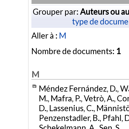
Grouper par:
Auteurs ou au
type de docume
Aller à :
M
Nombre de documents:
1
M
Méndez Fernández, D., Wag
M., Mafra, P., Vetrò, A., Co
D., Lassenius, C., Männistö
Penzenstadler, B., Pfahl, D.
Schekelmann, A., Sen, S., .