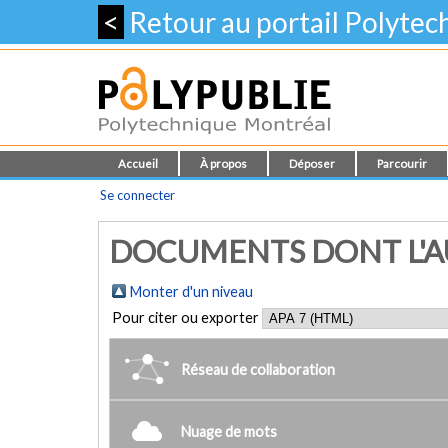
<
Retour au portail Polyte
Accueil
À propos
Déposer
Parcourir
Se connecter
DOCUMENTS DONT L'AU
Monter d'un niveau
Pour citer ou exporter
Réseau de collaboration
Nuage de mots