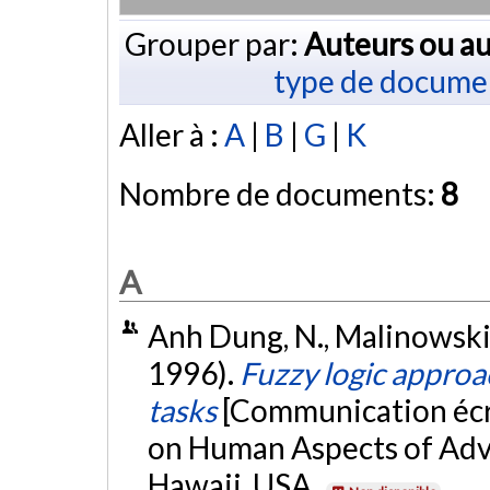
Grouper par:
Auteurs ou au
type de docume
Aller à :
A
|
B
|
G
|
K
Nombre de documents:
8
A
Anh Dung, N., Malinowski, P
1996).
Fuzzy logic approa
tasks
[Communication écri
on Human Aspects of Adv
Hawaii, USA.