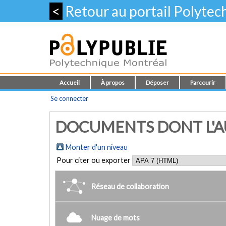
<
Retour au portail Polyte
Accueil
À propos
Déposer
Parcourir
Se connecter
DOCUMENTS DONT L'AUT
Monter d'un niveau
Pour citer ou exporter
Réseau de collaboration
Nuage de mots