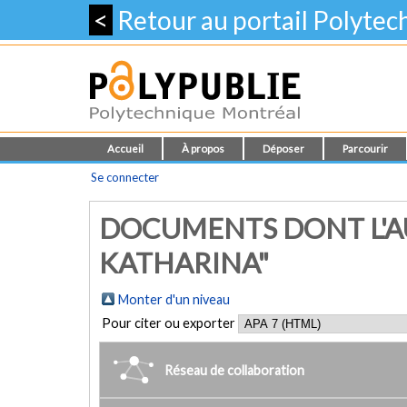
<
Retour au portail Polyte
Accueil
À propos
Déposer
Parcourir
Se connecter
DOCUMENTS DONT L'AU
KATHARINA"
Monter d'un niveau
Pour citer ou exporter
Réseau de collaboration