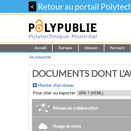
<
Retour au portail Polyte
Accueil
À propos
Déposer
Parcourir
Se connecter
DOCUMENTS DONT L'AUT
Monter d'un niveau
Pour citer ou exporter
Réseau de collaboration
Nuage de mots