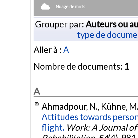
Nuage de mots
Grouper par:
Auteurs ou au
type de docume
Aller à :
A
Nombre de documents:
1
A
Ahmadpour, N., Kühne, M., 
Attitudes towards person
flight.
Work: A Journal o
Rehabilitation
,
54
(4), 98