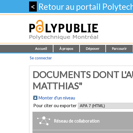
<
Retour au portail Polyte
Accueil
À propos
Déposer
Parcourir
Se connecter
DOCUMENTS DONT L'A
MATTHIAS"
Monter d'un niveau
Pour citer ou exporter
Réseau de collaboration