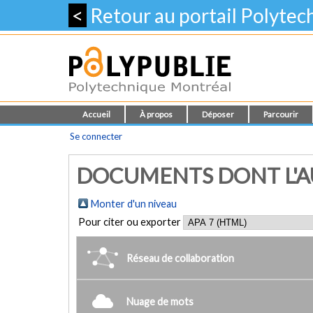
<
Retour au portail Polyte
Accueil
À propos
Déposer
Parcourir
Se connecter
DOCUMENTS DONT L'AUT
Monter d'un niveau
Pour citer ou exporter
Réseau de collaboration
Nuage de mots