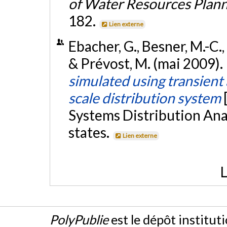
of Water Resources Pla
182.
Lien externe
Ebacher, G., Besner, M.-C., 
& Prévost, M. (mai 2009).
simulated using transient a
scale distribution system
Systems Distribution Anal
states.
Lien externe
L
PolyPublie
est le dépôt institut