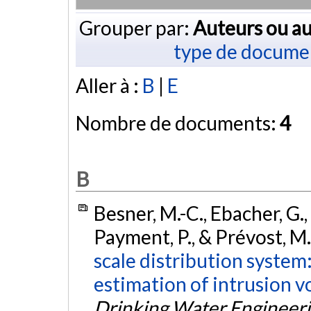
Grouper par:
Auteurs ou au
type de docume
Aller à :
B
|
E
Nombre de documents:
4
B
Besner, M.-C., Ebacher, G., J
Payment, P., & Prévost, M
scale distribution system:
estimation of intrusion vo
Drinking Water Engineeri