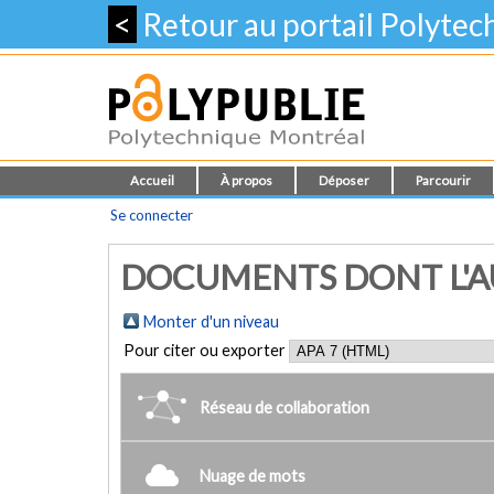
<
Retour au portail Polyte
Accueil
À propos
Déposer
Parcourir
Se connecter
DOCUMENTS DONT L'AU
Monter d'un niveau
Pour citer ou exporter
Réseau de collaboration
Nuage de mots