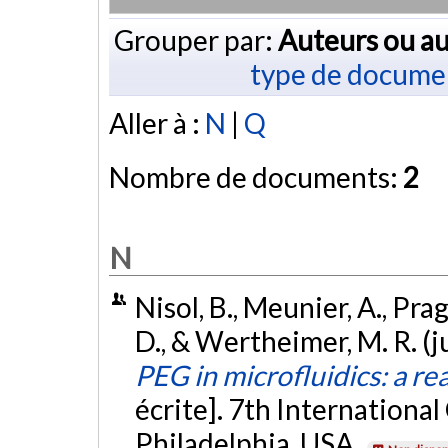
Grouper par:
Auteurs ou au
type de docume
Aller à :
N
|
Q
Nombre de documents:
2
N
Nisol, B., Meunier, A., Prag
D., & Wertheimer, M. R. (j
PEG in microfluidics: a re
écrite]. 7th Internationa
Philadelphia, USA.