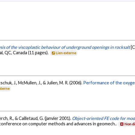
sis of the viscoplastic behaviour of underground openings in rocksalt
[C
l, QC, Canada (11 pages).
Lien externe
chuk, J., McMullen, J., & Julien, M. R. (2006).
Performance of the oxygen l
xterne
erch, R., & Cailletaud, G. (janvier 2001).
Object-oriented FE code for mode
l conference on computer methods and advances in geomech..
Non di