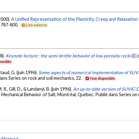
(2000).
A Unified Representation of the Plasticity, Creep and Relaxation
, 787-800.
Lien externe
98).
Keynote lecture : the semi-brittle behavior of low porosity rocks
[Co
ponible
etaud, G. (juin 1996).
Some aspects of numerical implementation of SUV
dans Series on rock and soil mechanics, 22.
Non disponible
. R., Gill, D., & Landanyi, B. (juin 1996).
An up-to-date version of SUVIC-D 
Mechanical Behavior of Salt, Montréal, Québec. Publié dans Series on 
e Montréal
.