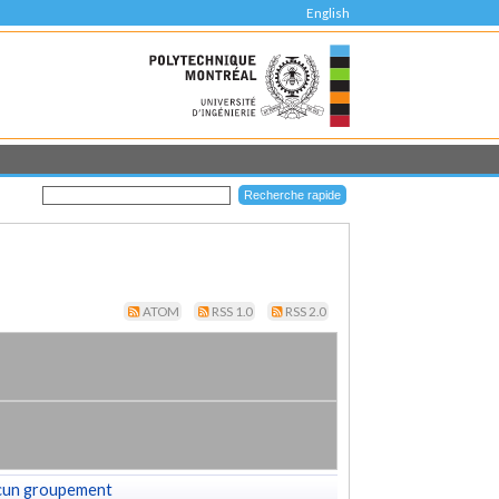
English
ATOM
RSS 1.0
RSS 2.0
cun groupement