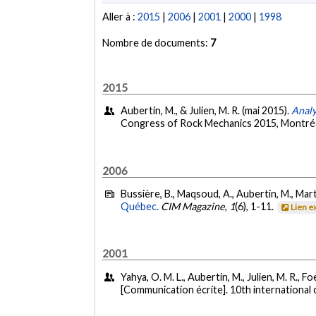
Aller à :
2015
|
2006
|
2001
|
2000
|
1998
Nombre de documents:
7
2015
Aubertin, M., & Julien, M. R. (mai 2015).
Analy
Congress of Rock Mechanics 2015, Montréa
2006
Bussière, B., Maqsoud, A., Aubertin, M., Marts
Québec.
CIM Magazine
,
1
(6), 1-11.
Lien e
2001
Yahya, O. M. L., Aubertin, M., Julien, M. R., Fo
[Communication écrite]. 10th internationa