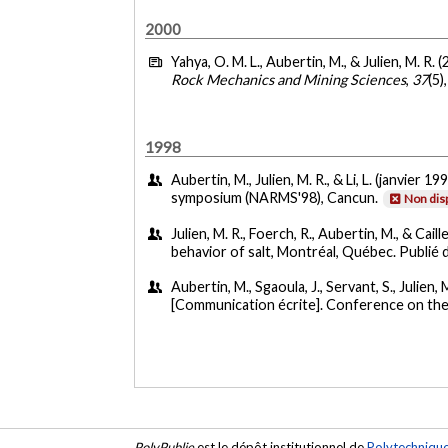
2000
Yahya, O. M. L., Aubertin, M., & Julien, M. R. 
Rock Mechanics and Mining Sciences
,
37
(5)
1998
Aubertin, M., Julien, M. R., & Li, L. (janvier 19
symposium (NARMS'98), Cancun.
Non dis
Julien, M. R., Foerch, R., Aubertin, M., & Caill
behavior of salt, Montréal, Québec. Publié 
Aubertin, M., Sgaoula, J., Servant, S., Julien, M
[Communication écrite]. Conference on the 
PolyPublie
est le dépôt institutionnel de
Polytechniqu