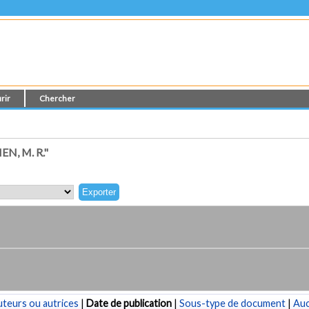
rir
Chercher
N, M. R."
teurs ou autrices
|
Date de publication
|
Sous-type de document
|
Au