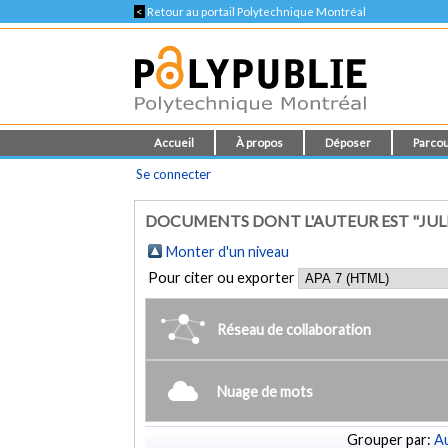
<
Retour au portail Polytechnique Montréal
Accueil
À propos
Déposer
Parcou
Se connecter
DOCUMENTS DONT L'AUTEUR EST "JULIE
Monter d'un niveau
Pour citer ou exporter
Réseau de collaboration
Nuage de mots
Grouper par:
Au