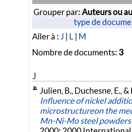
Grouper par:
Auteurs ou au
type de docume
Aller à :
J
|
L
|
M
Nombre de documents:
3
J
Julien, B., Duchesne, E., &
Influence of nickel additi
microstructureon the mec
Mn-Ni-Mo steel powders
2000: 2000 Internationa