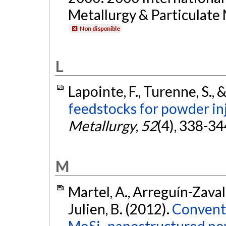
Metallurgy & Particulate 
Non disponible
L
Lapointe, F., Turenne, S., &
feedstocks for powder in
Metallurgy
,
52
(4), 338-34
M
Martel, A., Arreguín-Zavala,
Julien, B. (2012).
Conventi
MoSi₂ nanostructured po