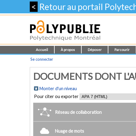
<
Retour au portail Polyte
Accueil
À propos
Déposer
Parcourir
Se connecter
DOCUMENTS DONT L'AUT
Monter d'un niveau
Pour citer ou exporter
Réseau de collaboration
Nuage de mots