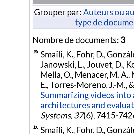
Grouper par:
Auteurs ou au
type de docume
Nombre de documents:
3
Smaili, K., Fohr, D., Gonzál
Janowski, L., Jouvet, D., Ko
Mella, O., Menacer, M.-A., 
E., Torres-Moreno, J.-M., &
Summarizing videos into 
architectures and evaluat
Systems
,
37
(6), 7415-742
Smaili, K., Fohr, D., Gonzál