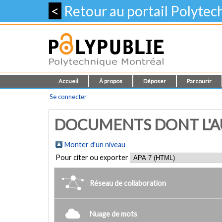
<
Retour au portail Polyte
Accueil
À propos
Déposer
Parcourir
Se connecter
DOCUMENTS DONT L'AU
Monter d'un niveau
Pour citer ou exporter
Réseau de collaboration
Nuage de mots