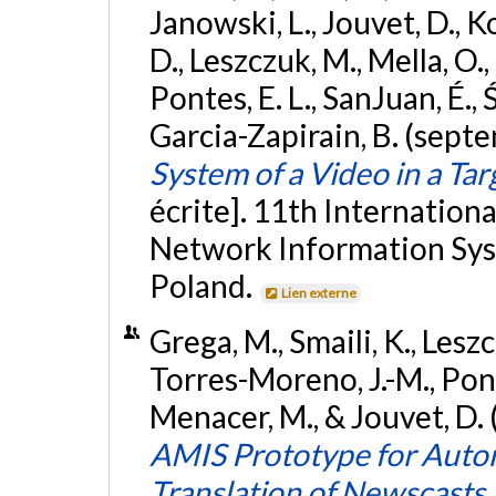
Janowski, L., Jouvet, D., K
D., Leszczuk, M., Mella, O.
Pontes, E. L., SanJuan, É.,
Garcia-Zapirain, B. (sept
System of a Video in a Ta
écrite]. 11th Internatio
Network Information Sys
Poland.
Lien externe
Grega, M., Smaili, K., Lesz
Torres-Moreno, J.-M., Pontes
Menacer, M., & Jouvet, D
AMIS Prototype for Auto
Translation of Newscasts