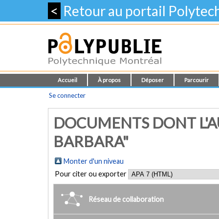
<
Retour au portail Polyte
Accueil
À propos
Déposer
Parcourir
Se connecter
DOCUMENTS DONT L'AU
BARBARA"
Monter d'un niveau
Pour citer ou exporter
Réseau de collaboration