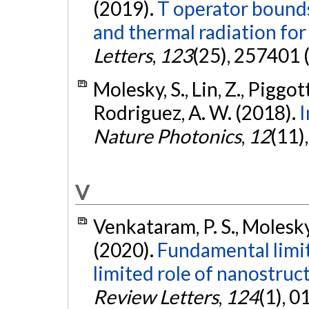
(2019).
T operator bounds
and thermal radiation for 
Letters
,
123
(25), 257401 
Molesky, S., Lin, Z., Piggott,
Rodriguez, A. W. (2018).
I
Nature Photonics
,
12
(11)
V
Venkataram, P. S., Molesky,
(2020).
Fundamental limit
limited role of nanostruct
Review Letters
,
124
(1), 0