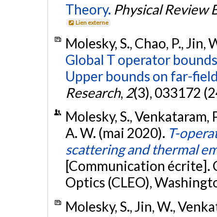
Theory.
Physical Review 
Lien externe
Molesky, S., Chao, P., Jin,
Global T operator bounds
Upper bounds on far-field
Research
,
2
(3), 033172 (2
Molesky, S., Venkataram, P.
A. W. (mai 2020).
T-opera
scattering and thermal emi
[Communication écrite]. 
Optics (CLEO), Washingto
Molesky, S., Jin, W., Venka