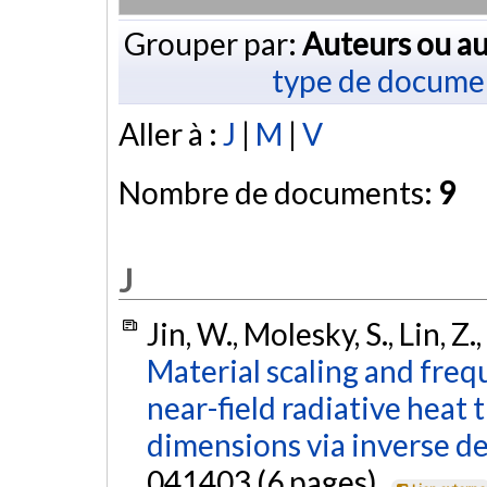
Grouper par:
Auteurs ou au
type de docume
Aller à :
J
|
M
|
V
Nombre de documents:
9
J
Jin, W., Molesky, S., Lin, Z
Material scaling and fre
near-field radiative heat 
dimensions via inverse de
041403 (6 pages).