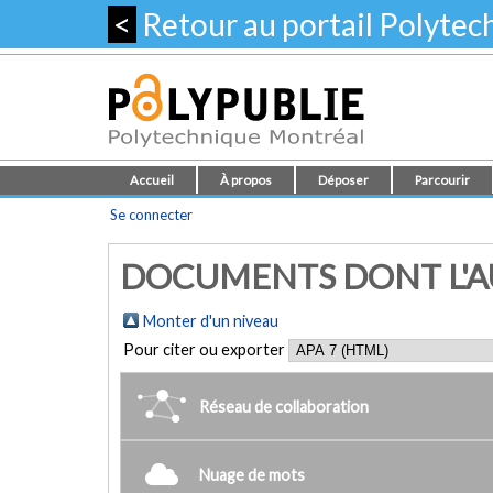
<
Retour au portail Polyte
Accueil
À propos
Déposer
Parcourir
Se connecter
DOCUMENTS DONT L'AU
Monter d'un niveau
Pour citer ou exporter
Réseau de collaboration
Nuage de mots