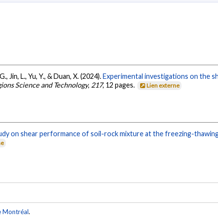
 G., Jin, L., Yu, Y., & Duan, X. (2024).
Experimental investigations on the s
ions Science and Technology
,
217
, 12 pages.
Lien externe
udy on shear performance of soil-rock mixture at the freezing-thawing
ne
e Montréal
.