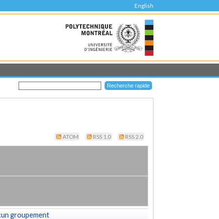
English
ATOM
RSS 1.0
RSS 2.0
cun groupement