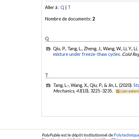
Aller à :
Q
|
T
Nombre de documents:
2
Q
Qiu, P., Tang, L., Zheng, J., Wang, W., Li, Y., Li,
mixture under freeze-thaw cycles.
Cold Reg
T
Tang, L.-, Wang, X., Qiu, P., & Jin, L. (2020).
St
Mechanics
,
41
(10), 3225-3235.
Lien exter
PolyPublie
est le dépôt institutionnel de
Polytechniqu