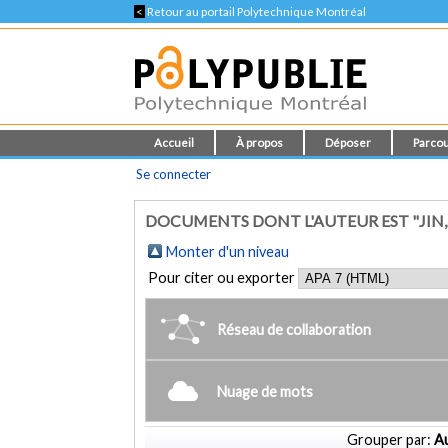
<
Retour au portail Polytechnique Montréal
Accueil
À propos
Déposer
Parcou
Se connecter
DOCUMENTS DONT L'AUTEUR EST "JIN,
Monter d'un niveau
Pour citer ou exporter
Réseau de collaboration
Nuage de mots
Grouper par:
Au