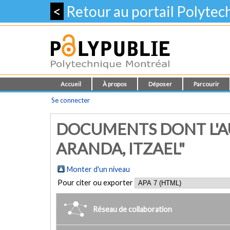
<
Retour au portail Polyte
Accueil
À propos
Déposer
Parcourir
Se connecter
DOCUMENTS DONT L'A
ARANDA, ITZAEL"
Monter d'un niveau
Pour citer ou exporter
Réseau de collaboration