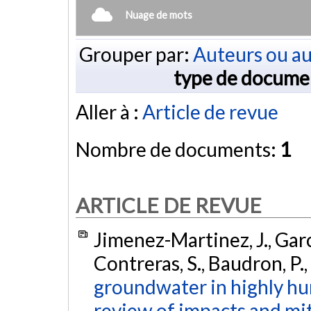
Nuage de mots
Grouper par:
Auteurs ou au
type de docume
Aller à :
Article de revue
Nombre de documents:
1
ARTICLE DE REVUE
Jimenez-Martinez, J., Garci
Contreras, S., Baudron, P.,
groundwater in highly h
review of impacts and mi