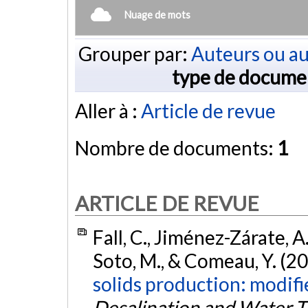
Nuage de mots
Grouper par:
Auteurs ou au
type de docume
Aller à :
Article de revue
Nombre de documents:
1
ARTICLE DE REVUE
Fall, C., Jiménez-Zárate, A
Soto, M., & Comeau, Y. (2
solids production: modif
Desalination and Water 