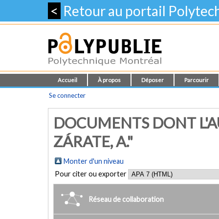
<
Retour au portail Polyte
Accueil
À propos
Déposer
Parcourir
Se connecter
DOCUMENTS DONT L'AU
ZÁRATE, A."
Monter d'un niveau
Pour citer ou exporter
Réseau de collaboration