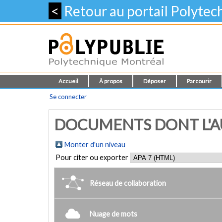
<
Retour au portail Polyte
Accueil
À propos
Déposer
Parcourir
Se connecter
DOCUMENTS DONT L'AU
Monter d'un niveau
Pour citer ou exporter
Réseau de collaboration
Nuage de mots