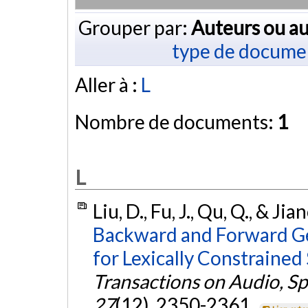
Grouper par:
Auteurs ou au
type de docume
Aller à :
L
Nombre de documents:
1
L
Liu, D., Fu, J., Qu, Q., & Ji
Backward and Forward Ge
for Lexically Constraine
Transactions on Audio, S
27
(12), 2350-2361.