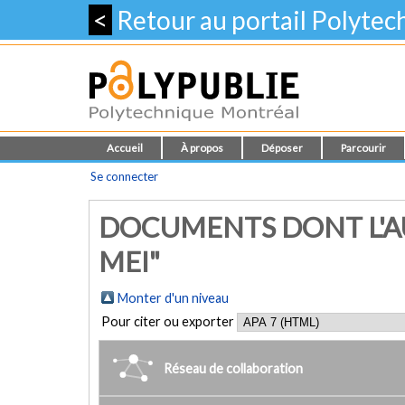
<
Retour au portail Polyte
Accueil
À propos
Déposer
Parcourir
Se connecter
DOCUMENTS DONT L'AU
MEI"
Monter d'un niveau
Pour citer ou exporter
Réseau de collaboration