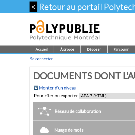
<
Retour au portail Polyte
Accueil
À propos
Déposer
Parcourir
Se connecter
DOCUMENTS DONT L'AUT
Monter d'un niveau
Pour citer ou exporter
Réseau de collaboration
Nuage de mots