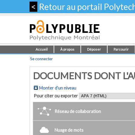
<
Retour au portail Polyte
Accueil
À propos
Déposer
Parcourir
Se connecter
DOCUMENTS DONT L'AUT
Monter d'un niveau
Pour citer ou exporter
Réseau de collaboration
Nuage de mots