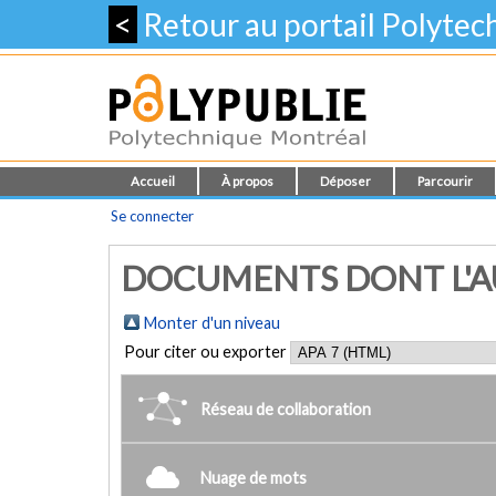
<
Retour au portail Polyte
Accueil
À propos
Déposer
Parcourir
Se connecter
DOCUMENTS DONT L'AU
Monter d'un niveau
Pour citer ou exporter
Réseau de collaboration
Nuage de mots