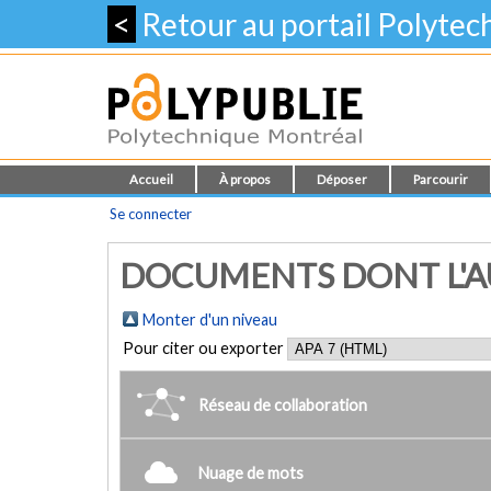
<
Retour au portail Polyte
Accueil
À propos
Déposer
Parcourir
Se connecter
DOCUMENTS DONT L'AUT
Monter d'un niveau
Pour citer ou exporter
Réseau de collaboration
Nuage de mots