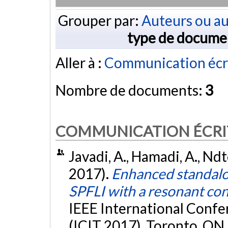
Grouper par:
Auteurs ou au
type de docume
Aller à :
Communication écr
Nombre de documents:
3
COMMUNICATION ÉCRI
Javadi, A., Hamadi, A., Nd
2017).
Enhanced standalo
SPFLI with a resonant con
IEEE International Confe
(ICIT 2017), Toronto, ON