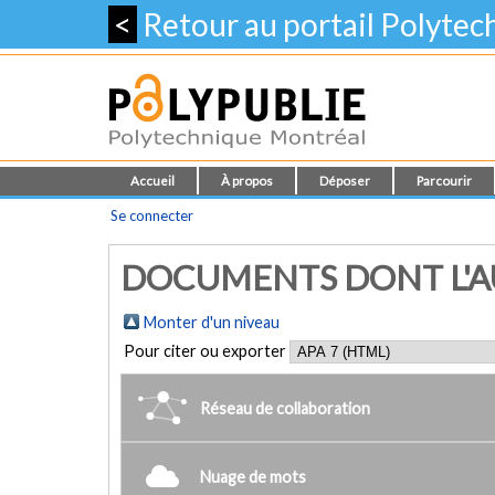
<
Retour au portail Polyte
Accueil
À propos
Déposer
Parcourir
Se connecter
DOCUMENTS DONT L'AU
Monter d'un niveau
Pour citer ou exporter
Réseau de collaboration
Nuage de mots