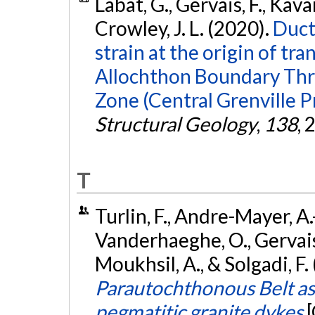
Labat, G., Gervais, F., Kav
Crowley, J. L. (2020).
Duct
strain at the origin of tr
Allochthon Boundary Thr
Zone (Central Grenville P
Structural Geology
,
138
, 
T
Turlin, F., Andre-Mayer, A.
Vanderhaeghe, O., Gervais, F
Moukhsil, A., & Solgadi, F
Parautochthonous Belt as 
pegmatitic granite dykes