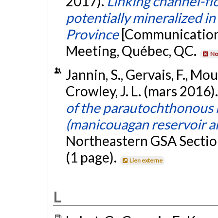
2017).
Linking channel-fl
potentially mineralized in
Province
[Communication 
Meeting, Québec, QC.
No
Jannin, S., Gervais, F., Mou
Crowley, J. L. (mars 2016)
of the parautochthonous b
(manicouagan reservoir a
Northeastern GSA Sectio
(1 page).
Lien externe
L