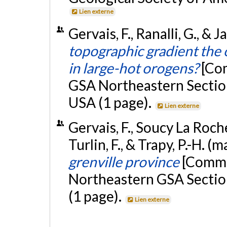
Lien externe
Gervais, F., Ranalli, G., & 
topographic gradient the o
in large-hot orogens?
[Co
GSA Northeastern Section
USA (1 page).
Lien externe
Gervais, F., Soucy La Roche
Turlin, F., & Trapy, P.-H. (
grenville province
[Commu
Northeastern GSA Sectio
(1 page).
Lien externe