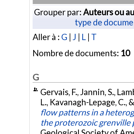
Grouper par:
Auteurs ou au
type de docume
Aller à :
G
|
J
|
L
|
T
Nombre de documents:
10
G
Gervais, F., Jannin, S., Lam
L., Kavanagh-Lepage, C., 
flow patterns in a heterog
the proterozoic grenville
Geological Society of Am