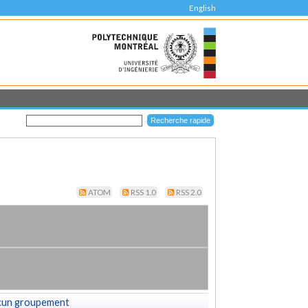
English
ATOM
RSS 1.0
RSS 2.0
cun groupement