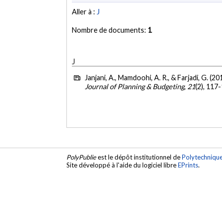
Aller à :
J
Nombre de documents:
1
J
Janjani, A., Mamdoohi, A. R., & Farjadi, G. (20
Journal of Planning & Budgeting
,
21
(2), 117
PolyPublie
est le dépôt institutionnel de
Polytechniqu
Site développé à l'aide du logiciel libre
EPrints
.