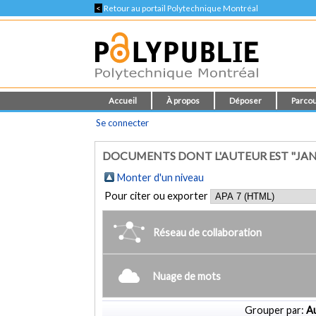
<
Retour au portail Polytechnique Montréal
Accueil
À propos
Déposer
Parcou
Se connecter
DOCUMENTS DONT L'AUTEUR EST "JAN
Monter d'un niveau
Pour citer ou exporter
Réseau de collaboration
Nuage de mots
Grouper par:
Au