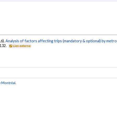
16).
Analysis of factors affecting trips (mandatory & optional) by metro
-132.
Lien externe
e Montréal
.