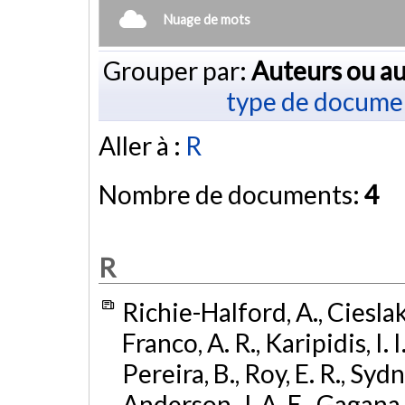
Nuage de mots
Grouper par:
Auteurs ou au
type de docume
Aller à :
R
Nombre de documents:
4
R
Richie-Halford, A., Cieslak, 
Franco, A. R., Karipidis, I. 
Pereira, B., Roy, E. R., Sydn
Anderson, J. A. E., Gagana, B