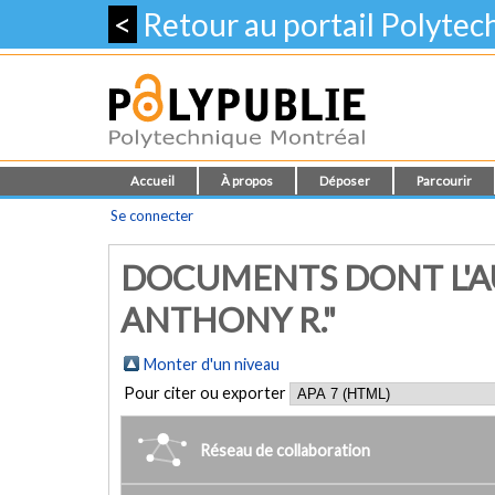
<
Retour au portail Polyte
Accueil
À propos
Déposer
Parcourir
Se connecter
DOCUMENTS DONT L'AU
ANTHONY R."
Monter d'un niveau
Pour citer ou exporter
Réseau de collaboration