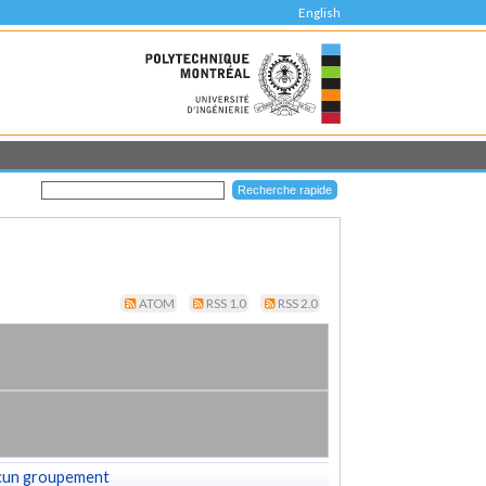
English
ATOM
RSS 1.0
RSS 2.0
cun groupement