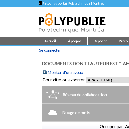
<
Retour au portail Polytechnique Montréal
Accueil
À propos
Déposer
Parcou
Se connecter
DOCUMENTS DONT L'AUTEUR EST "JAM
Monter d'un niveau
Pour citer ou exporter
Réseau de collaboration
Nuage de mots
Grouper par:
Au