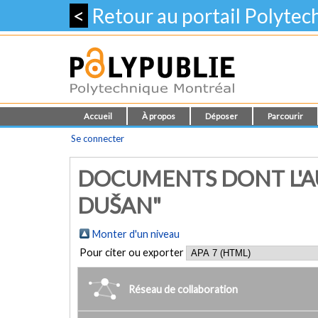
<
Retour au portail Polyte
Accueil
À propos
Déposer
Parcourir
Se connecter
DOCUMENTS DONT L'AU
DUŠAN"
Monter d'un niveau
Pour citer ou exporter
Réseau de collaboration