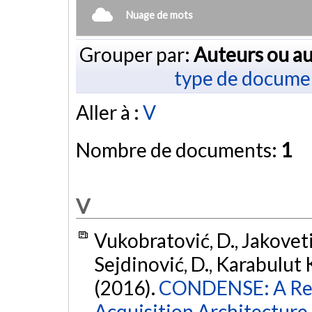
Nuage de mots
Grouper par:
Auteurs ou au
type de docume
Aller à :
V
Nombre de documents:
1
V
Vukobratović, D., Jakovetić
Sejdinović, D., Karabulut Ku
(2016).
CONDENSE: A Rec
Acquisition Architecture 