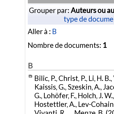
Grouper par:
Auteurs ou au
type de docume
Aller à :
B
Nombre de documents:
1
B
Bilic, P., Christ, P., Li, H.
Kaissis, G., Szeskin, A., Ja
G., Lohöfer, F., Holch, J. 
Hostettler, A., Lev-Cohain,
Vivanti, R., ... Menze, B. (