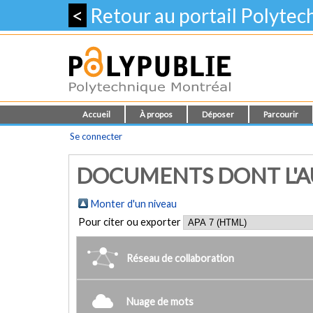
<
Retour au portail Polyte
Accueil
À propos
Déposer
Parcourir
Se connecter
DOCUMENTS DONT L'AU
Monter d'un niveau
Pour citer ou exporter
Réseau de collaboration
Nuage de mots