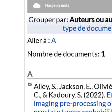
Nuage de mots
Grouper par:
Auteurs ou au
type de docume
Aller à :
A
Nombre de documents:
1
A
Alley, S., Jackson, E., Oliv
C., & Kadoury, S. (2022).
E
imaging pre-processing 
prostate tumor probabili