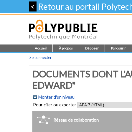
<
Retour au portail Polyte
Accueil
À propos
Déposer
Parcourir
Se connecter
DOCUMENTS DONT L'AU
EDWARD"
Monter d'un niveau
Pour citer ou exporter
Réseau de collaboration