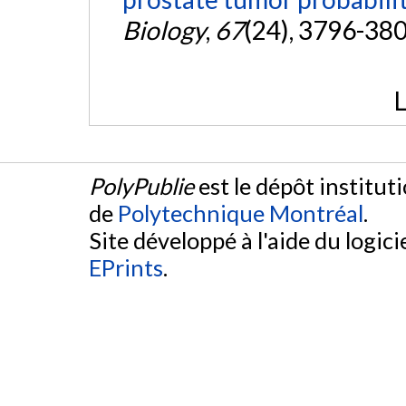
Biology
,
67
(24), 3796-38
L
PolyPublie
est le dépôt institut
de
Polytechnique Montréal
.
Site développé à l'aide du logicie
EPrints
.