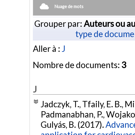
Nuage de mots
Grouper par:
Auteurs ou au
type de docume
Aller à :
J
Nombre de documents:
3
J
Jadczyk, T., Tfaily, E. B., M
Padmanabhan, P., Wojakowsk
Gulyás, B. (2017).
Advance
application for cardiovas