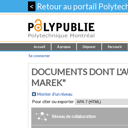
<
Retour au portail Polyte
Accueil
À propos
Déposer
Parcourir
Se connecter
DOCUMENTS DONT L'AU
MAREK"
Monter d'un niveau
Pour citer ou exporter
Réseau de collaboration