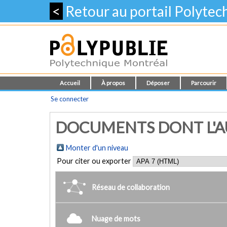
<
Retour au portail Polyte
Accueil
À propos
Déposer
Parcourir
Se connecter
DOCUMENTS DONT L'AUT
Monter d'un niveau
Pour citer ou exporter
Réseau de collaboration
Nuage de mots