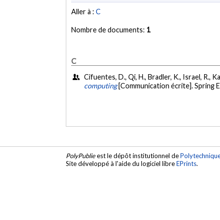
Aller à :
C
Nombre de documents:
1
C
Cifuentes, D., Qi, H., Bradler, K., Israel, R.,
computing
[Communication écrite]. Spring E
PolyPublie
est le dépôt institutionnel de
Polytechniqu
Site développé à l'aide du logiciel libre
EPrints
.