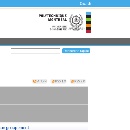
English
ATOM
RSS 1.0
RSS 2.0
cun groupement