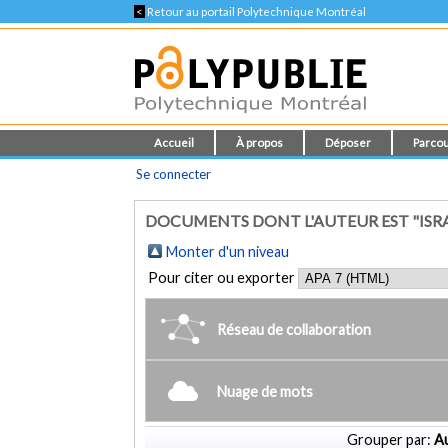
<
Retour au portail Polytechnique Montréal
Accueil
À propos
Déposer
Parcou
Se connecter
DOCUMENTS DONT L'AUTEUR EST "ISRA
Monter d'un niveau
Pour citer ou exporter
Réseau de collaboration
Nuage de mots
Grouper par:
Au