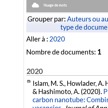
Nuage de mots
Grouper par:
Auteurs ou au
type de docume
Aller à :
2020
Nombre de documents:
1
2020
Islam, M. S., Howlader, A. H
& Hashimoto, A. (2020).
P
carbon nanotube: Combin
vacancies.
Journal of App