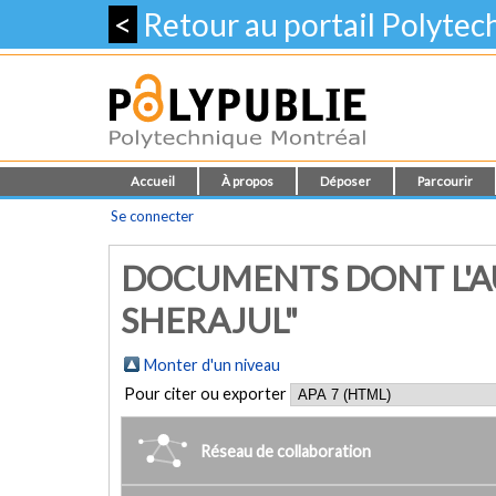
<
Retour au portail Polyte
Accueil
À propos
Déposer
Parcourir
Se connecter
DOCUMENTS DONT L'AU
SHERAJUL"
Monter d'un niveau
Pour citer ou exporter
Réseau de collaboration