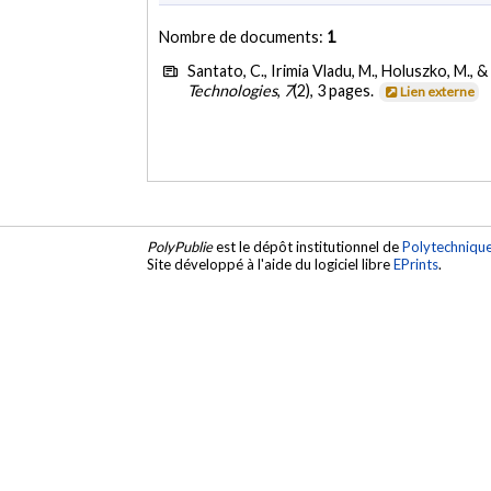
Nombre de documents:
1
Santato, C., Irimia Vladu, M., Holuszko, M., & 
Technologies
,
7
(2), 3 pages.
Lien externe
PolyPublie
est le dépôt institutionnel de
Polytechniqu
Site développé à l'aide du logiciel libre
EPrints
.