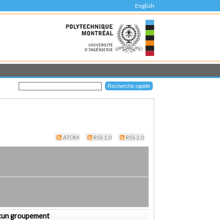
English
ATOM
RSS 1.0
RSS 2.0
cun groupement