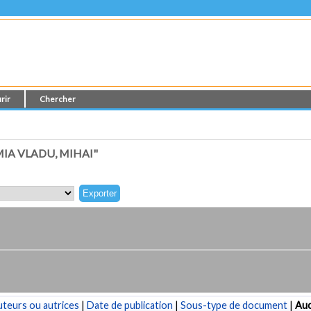
rir
Chercher
IA VLADU, MIHAI"
teurs ou autrices
|
Date de publication
|
Sous-type de document
|
Au