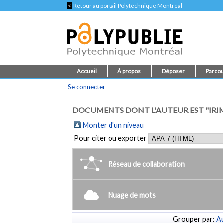
<
Retour au portail Polytechnique Montréal
Accueil
À propos
Déposer
Parcou
Se connecter
DOCUMENTS DONT L'AUTEUR EST "IRIM
Monter d'un niveau
Pour citer ou exporter
Réseau de collaboration
Nuage de mots
Grouper par:
Au