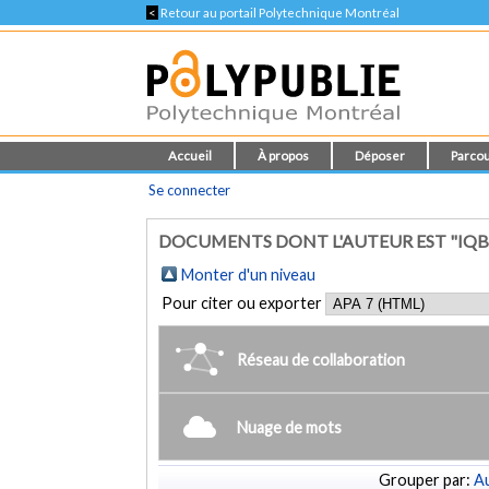
<
Retour au portail Polytechnique Montréal
Accueil
À propos
Déposer
Parcou
Se connecter
DOCUMENTS DONT L'AUTEUR EST "IQB
Monter d'un niveau
Pour citer ou exporter
Réseau de collaboration
Nuage de mots
Grouper par:
Au