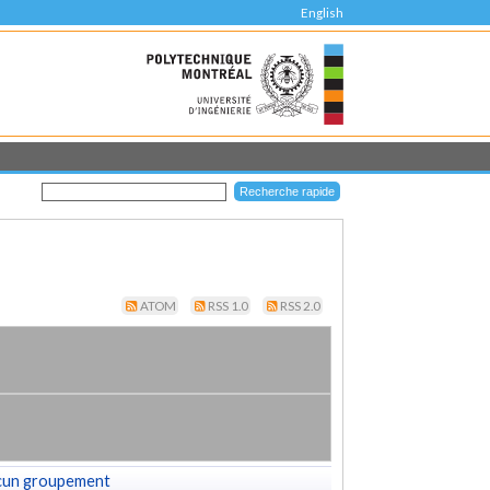
English
ATOM
RSS 1.0
RSS 2.0
cun groupement